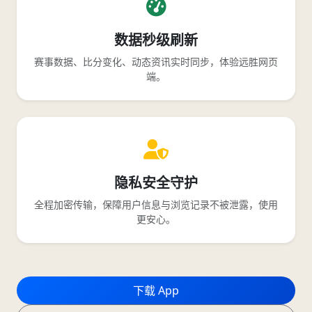
数据秒级刷新
赛事数据、比分变化、动态资讯实时同步，体验远胜网页
端。
隐私安全守护
全程加密传输，保障用户信息与浏览记录不被泄露，使用
更安心。
下载 App