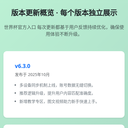
版本更新概览 · 每个版本独立展示
世界杯官方入口 每次更新都基于用户反馈持续优化，确保使
用体验不断升级。
v6.3.0
发布于 2025年10月
多设备同步机制上线，账号数据无缝切换。
推荐逻辑升级，提升用户内容匹配准确度。
新增教学专区，图文视频助力新手快速上手。