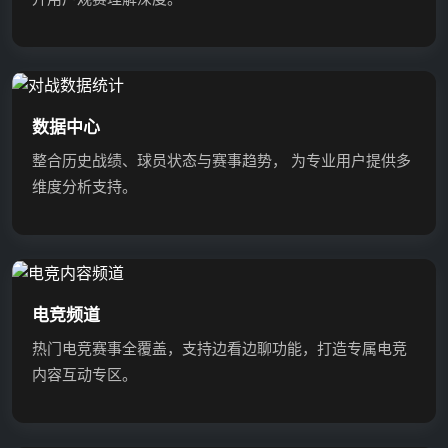
数据中心
整合历史战绩、球员状态与赛事趋势， 为专业用户提供多
维度分析支持。
电竞频道
热门电竞赛事全覆盖，支持边看边聊功能，打造专属电竞
内容互动专区。