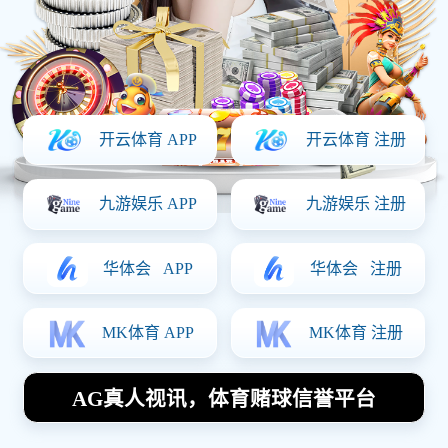
关于我们
世界杯官方入口 是面向全球体育爱好者的综合服务平台，致力于
打造一个集数据服务、赛事直播与移动体验于一体的专业生态系
统。团队成员拥有丰富的行业背景，平台以稳定性与高可用性著
称，持续为用户提供高质量内容与技术保障。
平台安全稳定
架构采用多节点部署与智能容错机制，全面提升的访问