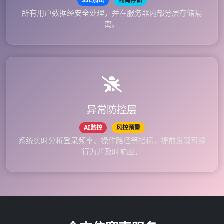
SSL加密
隔离存储
所有用户数据经安全处理，并在服务器内部分层存储隔
离。
异常防控层
AI监控
风控预警
系统实时分析登录频率、操作路径等指标，提前发现可疑
行为并及时响应。