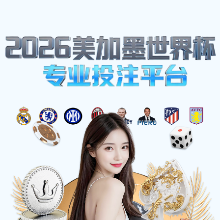
立即注册
世界杯官方入口
带您畅享全球
体育盛事
专业平台，数据精准，
高清直播
覆盖热门体育项
目。
聚焦足球、篮球、电竞等赛事，
每日内容实时更
新
。
极速访问
下载APP