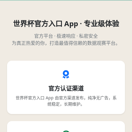
世界杯官方入口 App · 专业级体验
官方平台 · 极速响应 · 私密安全
为真正热爱的你，打造最值得信赖的数据观赛平台。
官方认证渠道
世界杯官方入口 App 由官方渠道发布，纯净无广告，系
统稳定，长期维护。