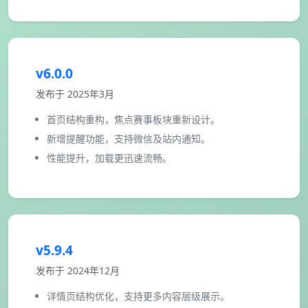
v6.0.0
发布于 2025年3月
首页结构重构，焦点赛事板块重新设计。
新增提醒功能，支持微信及站内通知。
性能提升，加载更迅速流畅。
v5.9.4
发布于 2024年12月
详情页结构优化，支持更多内容层级展示。